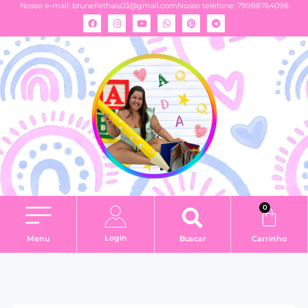
Nosso e-mail:
brunellethais03@gmail.com
Nosso telefone: 79988764098
0
Login
Menu
Buscar
Carrinho