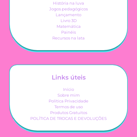
História na luva
Jogos pedagógicos
Lançamento
Livro 3D
Matemática
Painéis
Recursos na lata
Links úteis
Início
Sobre mim
Política Privacidade
Termos de uso
Produtos Gratuitos
POLÍTICA DE TROCAS E DEVOLUÇÕES