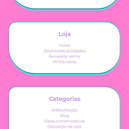
Loja
Início
Downloads atividades
Recuperar senha
Minha conta
Categorias
Alfabetização
Blog
Datas comemorativas
Decoração de sala