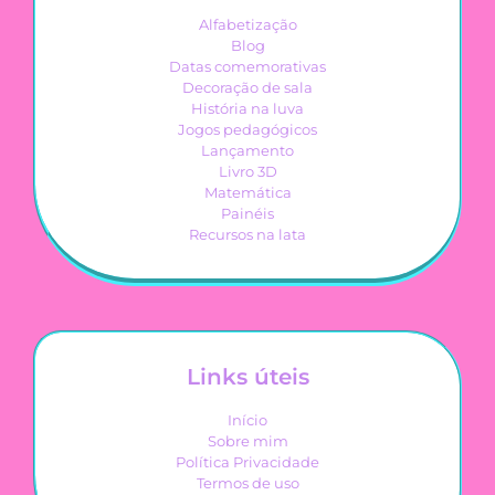
Alfabetização
Blog
Datas comemorativas
Decoração de sala
História na luva
Jogos pedagógicos
Lançamento
Livro 3D
Matemática
Painéis
Recursos na lata
Links úteis
Início
Sobre mim
Política Privacidade
Termos de uso