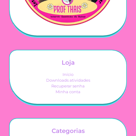
Loja
Início
Downloads atividades
Recuperar senha
Minha conta
Categorias