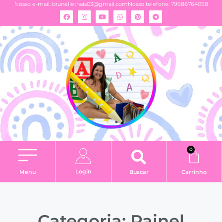
Nosso e-mail:
brunellethais03@gmail.com
Nosso telefone: 79988764098
0
Login
Menu
Buscar
Carrinho
Categoria: Painel