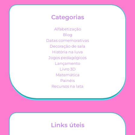
Categorias
Alfabetização
Blog
Datas comemorativas
Decoração de sala
História na luva
Jogos pedagógicos
Lançamento
Livro 3D
Matemática
Painéis
Recursos na lata
Links úteis