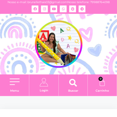
Nosso e-mail:
brunellethais03@gmail.com
Nosso telefone: 79988764098
0
Login
Menu
Buscar
Carrinho