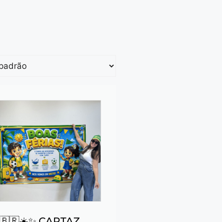
🇧🇷☀️✨ CARTAZ