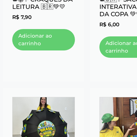
LEITURA 🇧🇷💚💛
INTERATIVA
DA COPA 💚
R$
7,90
R$
6,00
Adicionar ao
Adicionar a
carrinho
carrinho