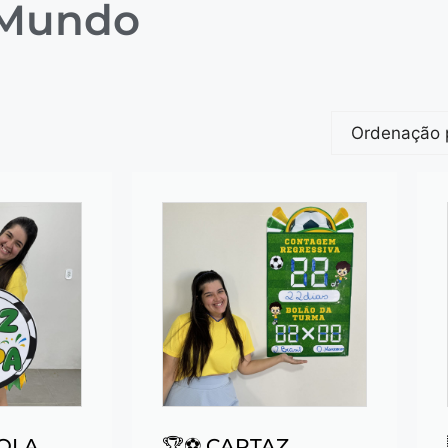
 Mundo
COLA
🏆⚽ CARTAZ