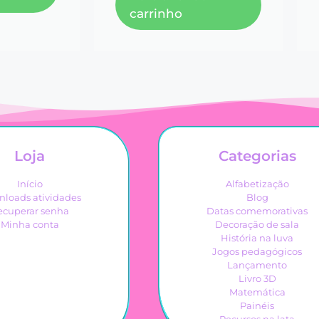
carrinho
Loja
Categorias
Início
Alfabetização
loads atividades
Blog
ecuperar senha
Datas comemorativas
Minha conta
Decoração de sala
História na luva
Jogos pedagógicos
Lançamento
Livro 3D
Matemática
Painéis
Recursos na lata