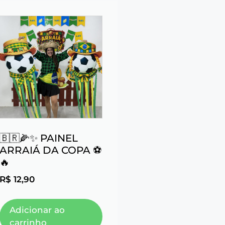
🇧🇷🌽✨ PAINEL
ARRAIÁ DA COPA ⚽
🔥
R$
12,90
Adicionar ao
carrinho