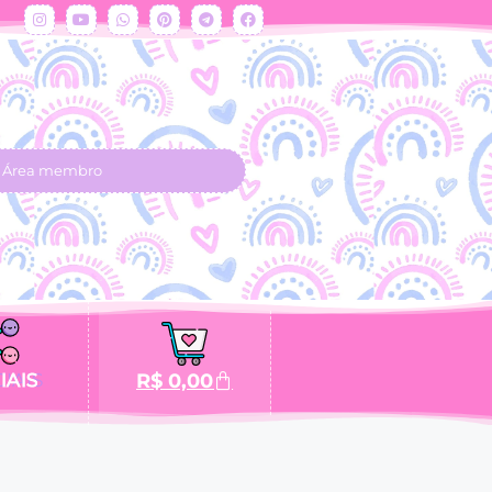
Área membro
IAIS
R$
0,00