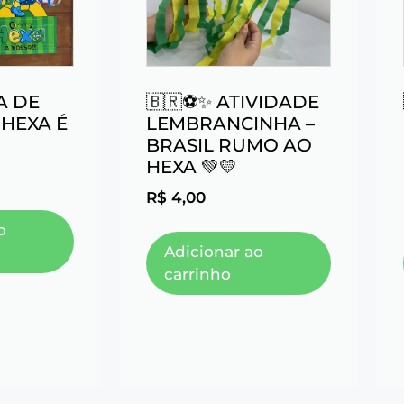
A DE
🇧🇷⚽✨ ATIVIDADE
 HEXA É
LEMBRANCINHA –
BRASIL RUMO AO
HEXA 💚💛
R$
4,00
o
Adicionar ao
carrinho