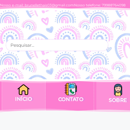
Nosso e-mail:
brunellethais03@gmail.com
Nosso telefone: 79988764098
INÍCIO
CONTATO
SOBRE