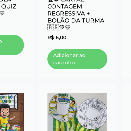
 QUIZ
CONTAGEM
💛
REGRESSIVA +
BOLÃO DA TURMA
🇧🇷💚💛
R$
6,00
o
Adicionar ao
carrinho