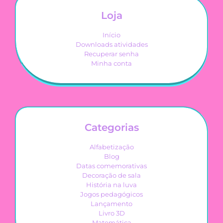
Loja
Início
Downloads atividades
Recuperar senha
Minha conta
Categorias
Alfabetização
Blog
Datas comemorativas
Decoração de sala
História na luva
Jogos pedagógicos
Lançamento
Livro 3D
Matemática