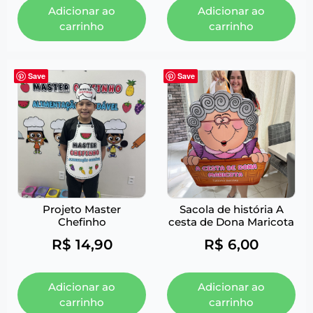
Adicionar ao
Adicionar ao
carrinho
carrinho
Save
Save
Projeto Master
Sacola de história A
Chefinho
cesta de Dona Maricota
R$
14,90
R$
6,00
Adicionar ao
Adicionar ao
carrinho
carrinho