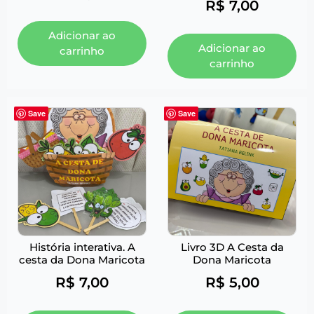
R$
7,00
Adicionar ao
Adicionar ao
carrinho
carrinho
Save
Save
História interativa. A
Livro 3D A Cesta da
cesta da Dona Maricota
Dona Maricota
R$
7,00
R$
5,00