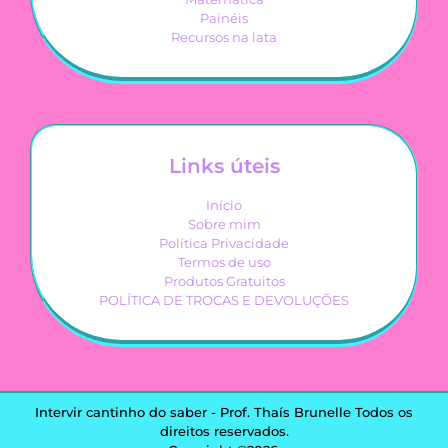
Painéis
Recursos na lata
Links úteis
Início
Sobre mim
Política Privacidade
Termos de uso
Produtos Gratuitos
POLÍTICA DE TROCAS E DEVOLUÇÕES
Intervir cantinho do saber - Prof. Thaís Brunelle Todos os
direitos reservados.