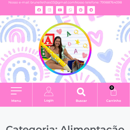
Nosso e-mail:
brunellethais03@gmail.com
Nosso telefone: 79988764098
0
Login
Menu
Buscar
Carrinho
Categoria: Alimentação