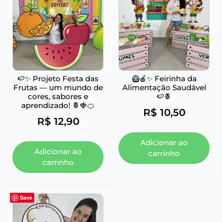
🍉✨ Projeto Festa das
🥝🍎✨ Feirinha da
Frutas — um mundo de
Alimentação Saudável
cores, sabores e
🍉🍍
aprendizado! 🍍🍓🍊
R$
10,50
R$
12,90
Adicionar ao
Adicionar ao
carrinho
carrinho
Save