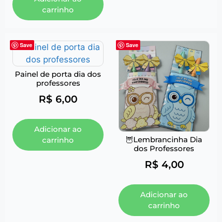
carrinho
Save
Save
Painel de porta dia dos
professores
R$
6,00
Adicionar ao
🦉Lembrancinha Dia
carrinho
dos Professores
R$
4,00
Adicionar ao
carrinho