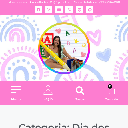
Nosso e-mail:
brunellethais03@gmail.com
Nosso telefone: 79988764098
0
Login
Menu
Buscar
Carrinho
Categoria: Dia dos