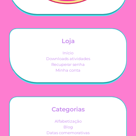
Loja
Início
Downloads atividades
Recuperar senha
Minha conta
Categorias
Alfabetização
Blog
Datas comemorativas