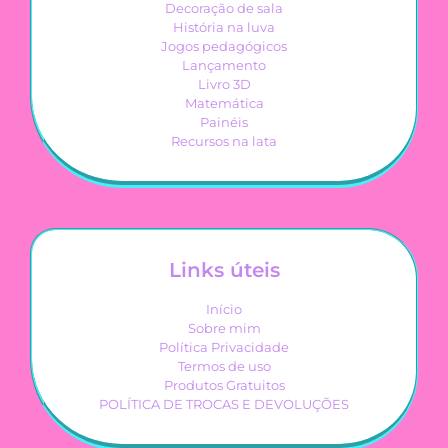
Decoração de sala
História na luva
Jogos pedagógicos
Lançamento
Livro 3D
Matemática
Painéis
Recursos na lata
Links úteis
Início
Sobre mim
Política Privacidade
Termos de uso
Produtos Gratuitos
POLÍTICA DE TROCAS E DEVOLUÇÕES