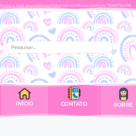
Nosso e-mail:
brunellethais03@gmail.com
Nosso telefone: 79988764098
INÍCIO
CONTATO
SOBRE