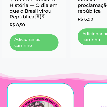
História — O dia em
proclamaçã
que o Brasil virou
república
República 🇧🇷
R$
6,90
R$
8,50
Adicionar a
Adicionar ao
carrinho
carrinho
Down