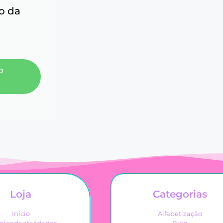
o da
o
Loja
Categorias
Início
Alfabetização
loads atividades
Blog