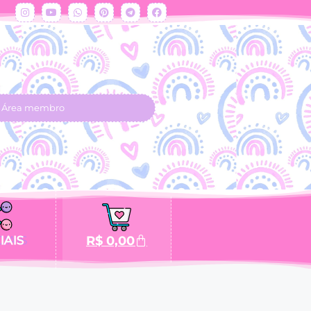
Área membro
IAIS
R$
0,00