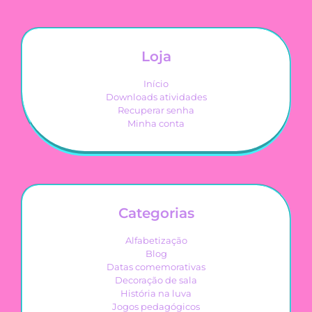
Loja
Início
Downloads atividades
Recuperar senha
Minha conta
Categorias
Alfabetização
Blog
Datas comemorativas
Decoração de sala
História na luva
Jogos pedagógicos