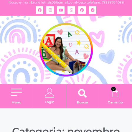
Nosso e-mail:
brunellethais03@gmail.com
Nosso telefone: 79988764098
0
Login
Menu
Buscar
Carrinho
Categoria: novembro