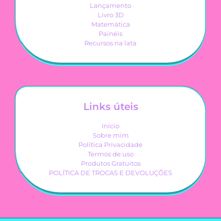
Lançamento
Livro 3D
Matemática
Painéis
Recursos na lata
Links úteis
Início
Sobre mim
Política Privacidade
Termos de uso
Produtos Gratuitos
POLÍTICA DE TROCAS E DEVOLUÇÕES