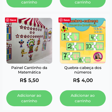
carrinho
carrinho
Save
Save
Painel Cantinho da
Quebra-cabeça dos
Matemática
números
R$
5,50
R$
4,00
Adicionar ao
Adicionar ao
carrinho
carrinho