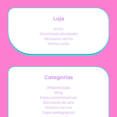
Loja
Início
Downloads atividades
Recuperar senha
Minha conta
Categorias
Alfabetização
Blog
Datas comemorativas
Decoração de sala
História na luva
Jogos pedagógicos