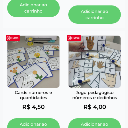
Adicionar ao
carrinho
Adicionar ao
carrinho
Save
Save
Cards números e
Jogo pedagógico
quantidades
números e dedinhos
R$
4,50
R$
4,00
Adicionar ao
Adicionar ao