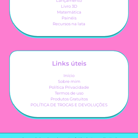
Lançamento
Livro 3D
Matemática
Painéis
Recursos na lata
Links úteis
Início
Sobre mim
Política Privacidade
Termos de uso
Produtos Gratuitos
POLÍTICA DE TROCAS E DEVOLUÇÕES