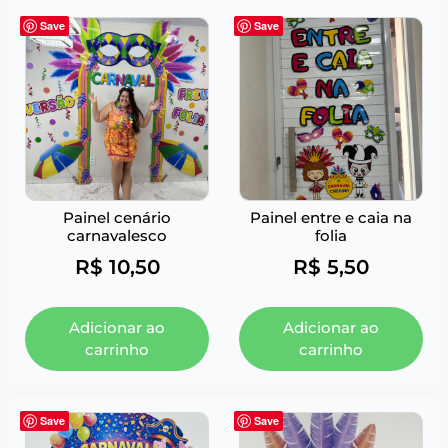
Save
Save
Painel cenário
Painel entre e caia na
carnavalesco
folia
R$
10,50
R$
5,50
Adicionar ao
Adicionar ao
carrinho
carrinho
Save
Save