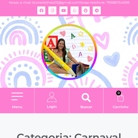
Nosso e-mail:
brunellethais03@gmail.com
Nosso telefone: 79988764098
0
Login
Menu
Buscar
Carrinho
Categoria: Carnaval