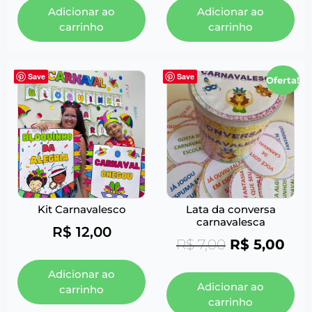
Adicionar ao
Adicionar ao
carrinho
carrinho
Save
Save
Oferta!
Kit Carnavalesco
Lata da conversa
carnavalesca
R$
12,00
R$
7,00
R$
5,00
Adicionar ao
Adicionar ao
carrinho
carrinho