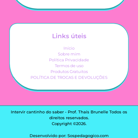
Links úteis
Início
Sobre mim
Política Privacidade
Termos de uso
Produtos Gratuitos
POLÍTICA DE TROCAS E DEVOLUÇÕES
Intervir cantinho do saber - Prof. Thaís Brunelle Todos os
direitos reservados.
Copyright ©2026.
Desenvolvido por: Sospedagogico.com