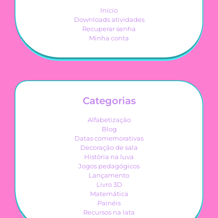
Início
Downloads atividades
Recuperar senha
Minha conta
Categorias
Alfabetização
Blog
Datas comemorativas
Decoração de sala
História na luva
Jogos pedagógicos
Lançamento
Livro 3D
Matemática
Painéis
Recursos na lata