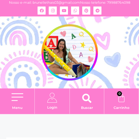
Nosso e-mail:
brunellethais03@gmail.com
Nosso telefone: 79988764098
0
Login
Menu
Buscar
Carrinho