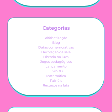
Categorias
Alfabetização
Blog
Datas comemorativas
Decoração de sala
História na luva
Jogos pedagógicos
Lançamento
Livro 3D
Matemática
Painéis
Recursos na lata