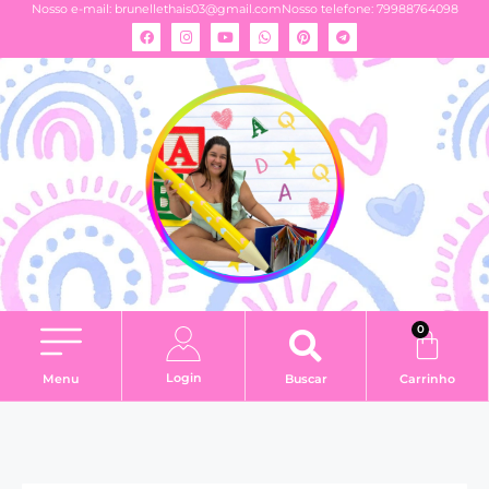
Nosso e-mail:
brunellethais03@gmail.com
Nosso telefone: 79988764098
0
Login
Menu
Buscar
Carrinho