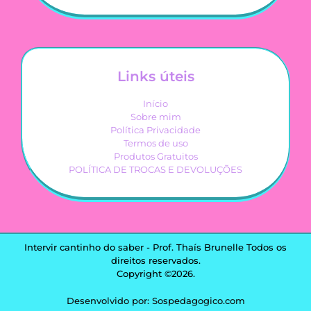
Links úteis
Início
Sobre mim
Política Privacidade
Termos de uso
Produtos Gratuitos
POLÍTICA DE TROCAS E DEVOLUÇÕES
Intervir cantinho do saber - Prof. Thaís Brunelle Todos os
direitos reservados.
Copyright ©2026.
Desenvolvido por: Sospedagogico.com