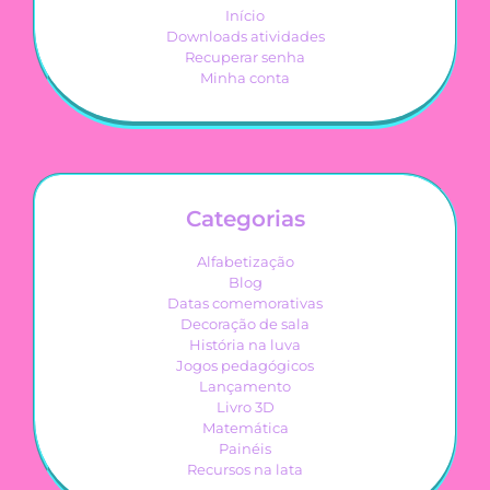
Início
Downloads atividades
Recuperar senha
Minha conta
Categorias
Alfabetização
Blog
Datas comemorativas
Decoração de sala
História na luva
Jogos pedagógicos
Lançamento
Livro 3D
Matemática
Painéis
Recursos na lata