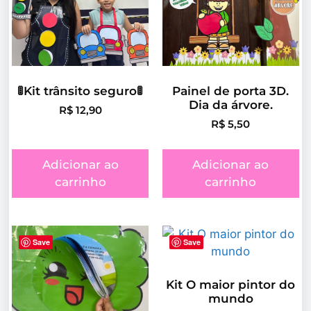
🚦Kit trânsito seguro🚦
Painel de porta 3D.
Dia da árvore.
R$
12,90
R$
5,50
Adicionar ao
Adicionar ao
carrinho
carrinho
Save
Save
Kit O maior pintor do
mundo