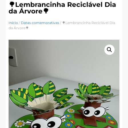
🌳Lembrancinha Reciclável Dia
da Árvore🌳
Início
/
Datas comemorativas
/ 🌳Lembrancinha Reciclável Dia
da Árvore🌳