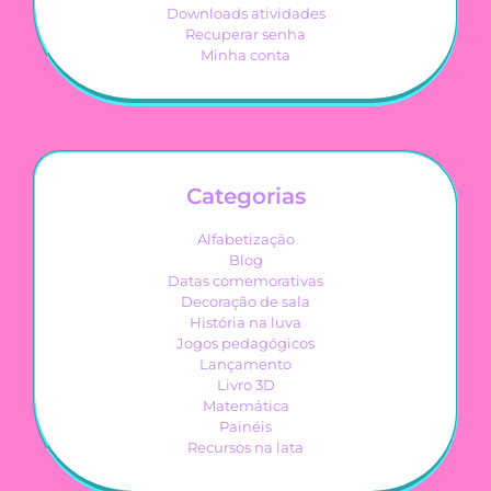
Downloads atividades
Recuperar senha
Minha conta
Categorias
Alfabetização
Blog
Datas comemorativas
Decoração de sala
História na luva
Jogos pedagógicos
Lançamento
Livro 3D
Matemática
Painéis
Recursos na lata