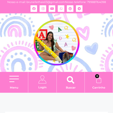
Nosso e-mail:
brunellethais03@gmail.com
Nosso telefone: 79988764098
0
Login
Menu
Buscar
Carrinho