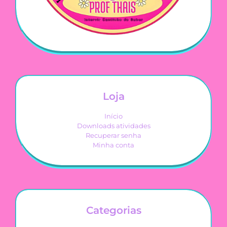
Loja
Início
Downloads atividades
Recuperar senha
Minha conta
Categorias