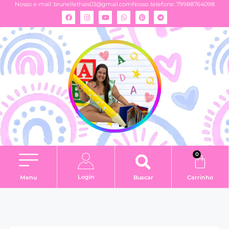
Nosso e-mail:
brunellethais03@gmail.com
Nosso telefone: 79988764098
0
Login
Menu
Buscar
Carrinho