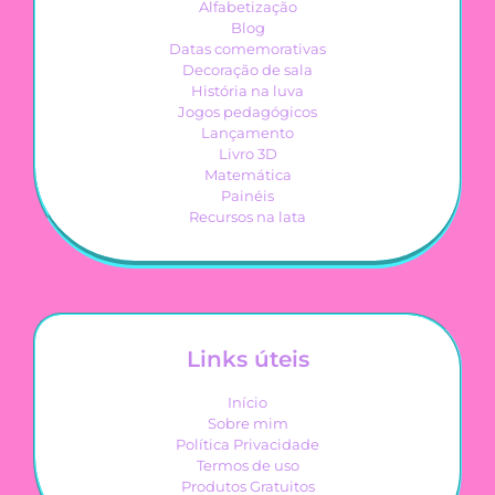
Alfabetização
Blog
Datas comemorativas
Decoração de sala
História na luva
Jogos pedagógicos
Lançamento
Livro 3D
Matemática
Painéis
Recursos na lata
Links úteis
Início
Sobre mim
Política Privacidade
Termos de uso
Produtos Gratuitos