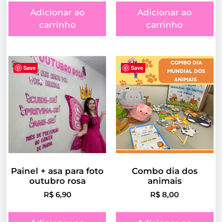
Adicionar ao
Adicionar ao
carrinho
carrinho
Save
Save
Painel + asa para foto
Combo dia dos
outubro rosa
animais
R$
6,90
R$
8,00