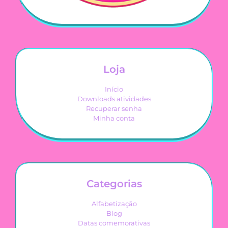
Loja
Início
Downloads atividades
Recuperar senha
Minha conta
Categorias
Alfabetização
Blog
Datas comemorativas