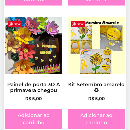
Save
Save
Painel de porta 3D A
Kit Setembro amarelo
primavera chegou
🌻
R$
5,00
R$
5,00
Adicionar ao
Adicionar ao
carrinho
carrinho