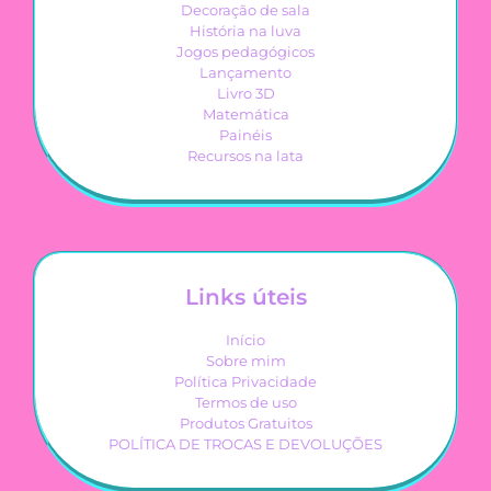
Decoração de sala
História na luva
Jogos pedagógicos
Lançamento
Livro 3D
Matemática
Painéis
Recursos na lata
Links úteis
Início
Sobre mim
Política Privacidade
Termos de uso
Produtos Gratuitos
POLÍTICA DE TROCAS E DEVOLUÇÕES