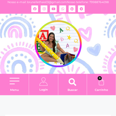
Nosso e-mail:
brunellethais03@gmail.com
Nosso telefone: 79988764098
0
Login
Menu
Buscar
Carrinho