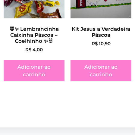
🐰✨ Lembrancinha
Kit Jesus a Verdadeira
Caixinha Páscoa –
Páscoa
Coelhinho ✨🐰
R$
10,90
R$
4,00
Adicionar ao
Adicionar ao
carrinho
carrinho