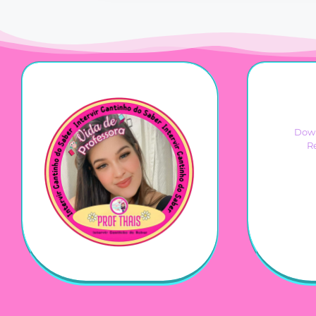
Down
R