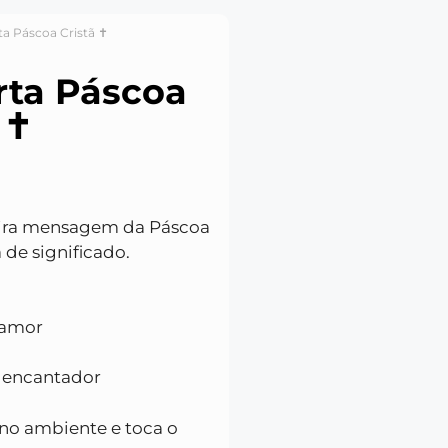
ta Páscoa Cristã ✝️
rta Páscoa
✝️
eira mensagem da Páscoa
 de significado.
 amor
l encantador
 no ambiente e toca o