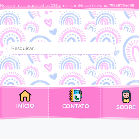
Nosso e-mail:
brunellethais03@gmail.com
Nosso telefone: 79988764098
INÍCIO
CONTATO
SOBRE