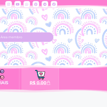
Área membro
IAIS
R$
0,00