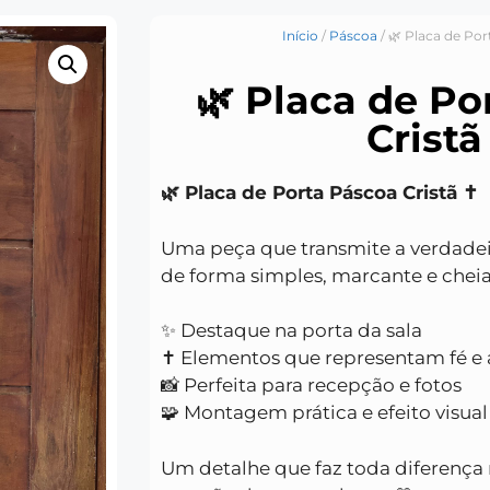
Início
/
Páscoa
/ 🌿 Placa de Por
🌿 Placa de Po
Cristã 
🌿 Placa de Porta Páscoa Cristã ✝️
Uma peça que transmite a verdad
de forma simples, marcante e cheia
✨ Destaque na porta da sala
✝️ Elementos que representam fé e
📸 Perfeita para recepção e fotos
🧩 Montagem prática e efeito visua
Um detalhe que faz toda diferença