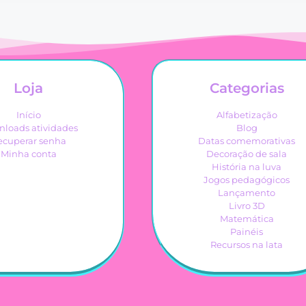
Loja
Categorias
Início
Alfabetização
loads atividades
Blog
ecuperar senha
Datas comemorativas
Minha conta
Decoração de sala
História na luva
Jogos pedagógicos
Lançamento
Livro 3D
Matemática
Painéis
Recursos na lata