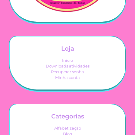
Loja
Início
Downloads atividades
Recuperar senha
Minha conta
Categorias
Alfabetização
Blog