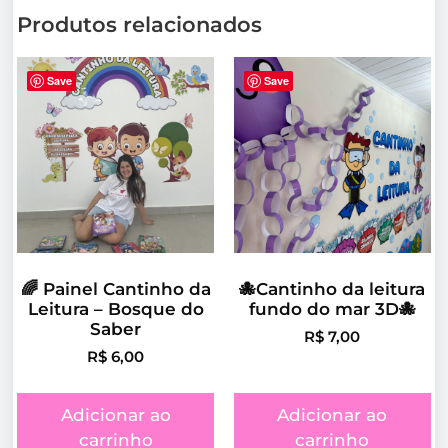
Produtos relacionados
Save
Save
🌈 Painel Cantinho da
🐙Cantinho da leitura
Leitura – Bosque do
fundo do mar 3D🐙
Saber
R$
7,00
R$
6,00
Adicionar ao
Adicionar ao
carrinho
carrinho