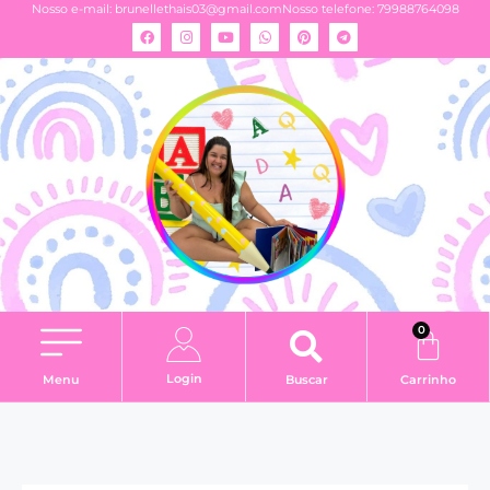
Nosso e-mail:
brunellethais03@gmail.com
Nosso telefone: 79988764098
0
Login
Menu
Buscar
Carrinho