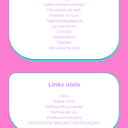
Datas comemorativas
Decoração de sala
História na luva
Jogos pedagógicos
Lançamento
Livro 3D
Matemática
Painéis
Recursos na lata
Links úteis
Início
Sobre mim
Política Privacidade
Termos de uso
Produtos Gratuitos
POLÍTICA DE TROCAS E DEVOLUÇÕES