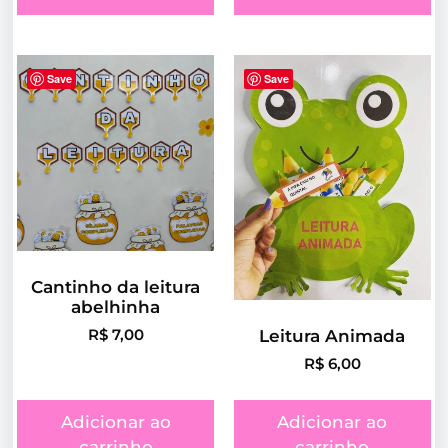
Save
Save
Cantinho da leitura
abelhinha
Leitura Animada
R$
7,00
R$
6,00
Adicionar ao
Adicionar ao
carrinho
carrinho