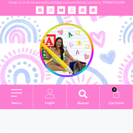
Nosso e-mail:
brunellethais03@gmail.com
Nosso telefone: 79988764098
0
Login
Menu
Buscar
Carrinho