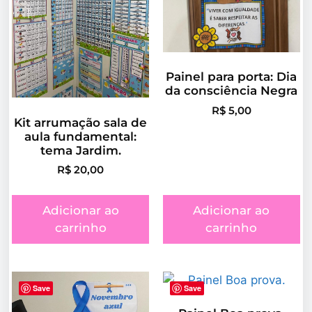
Painel para porta: Dia
da consciência Negra
R$
5,00
Kit arrumação sala de
aula fundamental:
tema Jardim.
R$
20,00
Adicionar ao
Adicionar ao
carrinho
carrinho
Save
Save