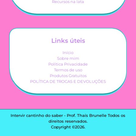
Recursos na lata
Links úteis
Início
Sobre mim
Política Privacidade
Termos de uso
Produtos Gratuitos
POLÍTICA DE TROCAS E DEVOLUÇÕES
Intervir cantinho do saber - Prof. Thaís Brunelle Todos os
direitos reservados.
Copyright ©2026.