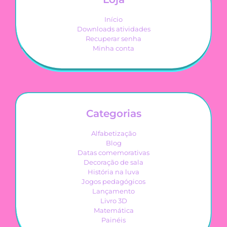
Início
Downloads atividades
Recuperar senha
Minha conta
Categorias
Alfabetização
Blog
Datas comemorativas
Decoração de sala
História na luva
Jogos pedagógicos
Lançamento
Livro 3D
Matemática
Painéis