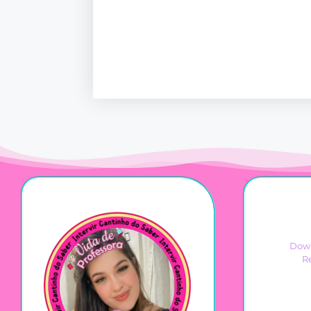
Down
R