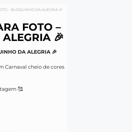
OTO – BLOQUINHO DA ALEGRIA 🎉
ARA FOTO –
ALEGRIA 🎉
INHO DA ALEGRIA 🎉
um Carnaval cheio de cores
ntagem 🥰