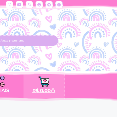
Área membro
IAIS
R$
0,00