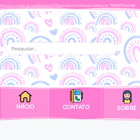
Nosso e-mail:
brunellethais03@gmail.com
Nosso telefone: 79988764098
INÍCIO
CONTATO
SOBRE