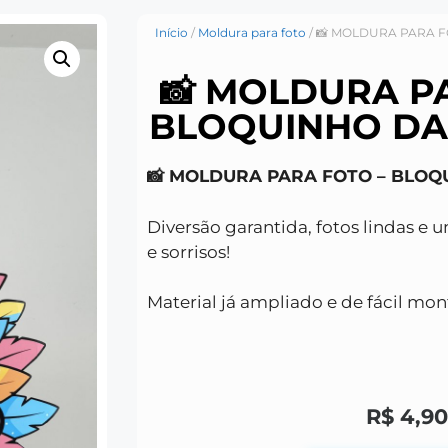
Início
/
Moldura para foto
/ 📸 MOLDURA PARA F
📸 MOLDURA P
BLOQUINHO DA 
📸 MOLDURA PARA FOTO – BLOQU
Diversão garantida, fotos lindas e 
e sorrisos!
Material já ampliado e de fácil mo
R$
4,90