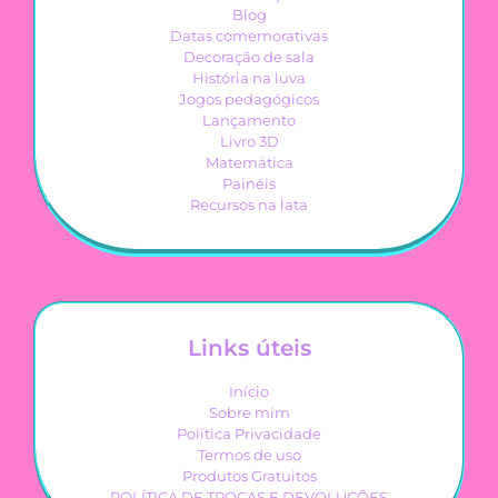
Blog
Datas comemorativas
Decoração de sala
História na luva
Jogos pedagógicos
Lançamento
Livro 3D
Matemática
Painéis
Recursos na lata
Links úteis
Início
Sobre mim
Política Privacidade
Termos de uso
Produtos Gratuitos
POLÍTICA DE TROCAS E DEVOLUÇÕES