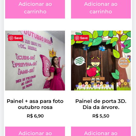
Adicionar ao
Adicionar ao
carrinho
carrinho
Save
Save
Painel + asa para foto
Painel de porta 3D.
outubro rosa
Dia da árvore.
R$
6,90
R$
5,50
Adicionar ao
Adicionar ao