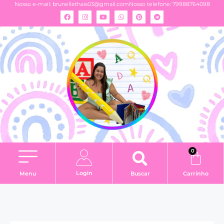
Nosso e-mail:
brunellethais03@gmail.com
Nosso telefone: 79988764098
0
Login
Menu
Buscar
Carrinho