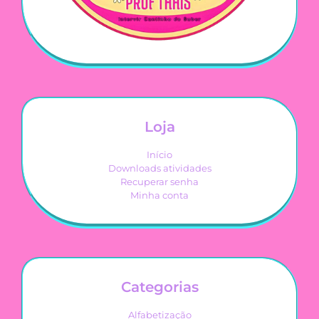
Loja
Início
Downloads atividades
Recuperar senha
Minha conta
Categorias
Alfabetização