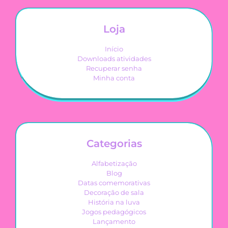
Loja
Início
Downloads atividades
Recuperar senha
Minha conta
Categorias
Alfabetização
Blog
Datas comemorativas
Decoração de sala
História na luva
Jogos pedagógicos
Lançamento