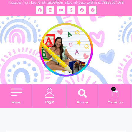
Nosso e-mail:
brunellethais03@gmail.com
Nosso telefone: 79988764098
0
Login
Menu
Buscar
Carrinho