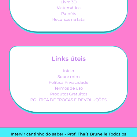
Livro 3D
Matemática
Painéis
Recursos na lata
Links úteis
Início
Sobre mim
Política Privacidade
Termos de uso
Produtos Gratuitos
POLÍTICA DE TROCAS E DEVOLUÇÕES
Intervir cantinho do saber - Prof. Thaís Brunelle Todos os