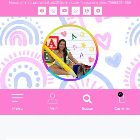
Nosso e-mail:
brunellethais03@gmail.com
Nosso telefone: 79988764098
0
Login
Menu
Buscar
Carrinho