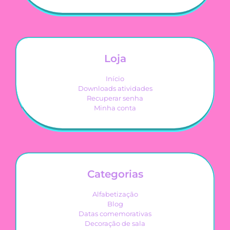
Loja
Início
Downloads atividades
Recuperar senha
Minha conta
Categorias
Alfabetização
Blog
Datas comemorativas
Decoração de sala