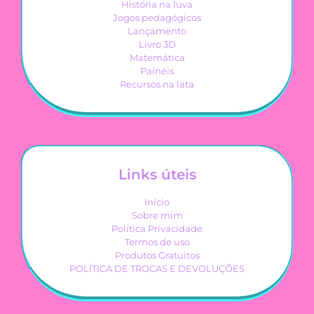
História na luva
Jogos pedagógicos
Lançamento
Livro 3D
Matemática
Painéis
Recursos na lata
Links úteis
Início
Sobre mim
Política Privacidade
Termos de uso
Produtos Gratuitos
POLÍTICA DE TROCAS E DEVOLUÇÕES