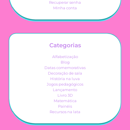
Recuperar senha
Minha conta
Categorias
Alfabetização
Blog
Datas comemorativas
Decoração de sala
História na luva
Jogos pedagógicos
Lançamento
Livro 3D
Matemática
Painéis
Recursos na lata