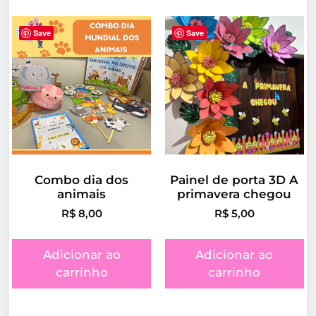
Save
Save
Combo dia dos
Painel de porta 3D A
animais
primavera chegou
R$
8,00
R$
5,00
Adicionar ao
Adicionar ao
carrinho
carrinho