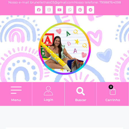
Nosso e-mail:
brunellethais03@gmail.com
Nosso telefone: 79988764098
0
Login
Menu
Buscar
Carrinho