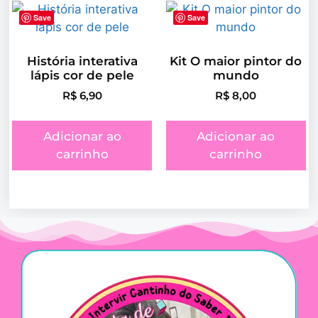
Save
Save
História interativa
Kit O maior pintor do
lápis cor de pele
mundo
R$
6,90
R$
8,00
Adicionar ao
Adicionar ao
carrinho
carrinho