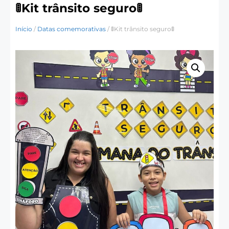
🚦Kit trânsito seguro🚦
Início
/
Datas comemorativas
/ 🚦Kit trânsito seguro🚦