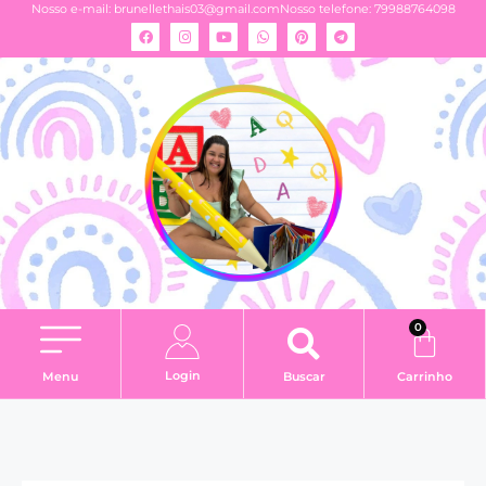
Nosso e-mail:
brunellethais03@gmail.com
Nosso telefone: 79988764098
0
Login
Menu
Buscar
Carrinho