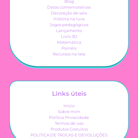
Blog
Datas comemorativas
Decoração de sala
História na luva
Jogos pedagógicos
Lançamento
Livro 3D
Matemática
Painéis
Recursos na lata
Links úteis
Início
Sobre mim
Política Privacidade
Termos de uso
Produtos Gratuitos
POLÍTICA DE TROCAS E DEVOLUÇÕES