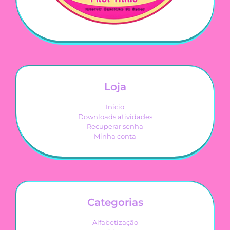
Loja
Início
Downloads atividades
Recuperar senha
Minha conta
Categorias
Alfabetização