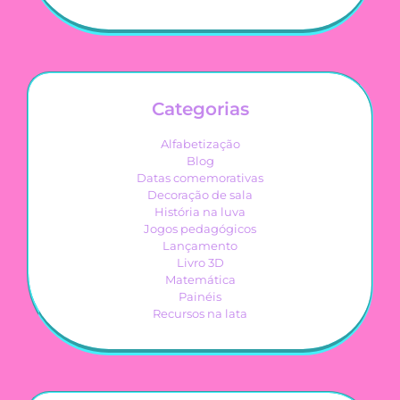
Categorias
Alfabetização
Blog
Datas comemorativas
Decoração de sala
História na luva
Jogos pedagógicos
Lançamento
Livro 3D
Matemática
Painéis
Recursos na lata