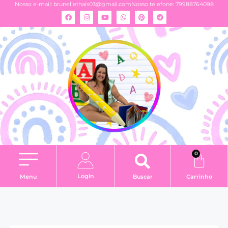
Nosso e-mail:
brunellethais03@gmail.com
Nosso telefone: 79988764098
0
Login
Menu
Buscar
Carrinho