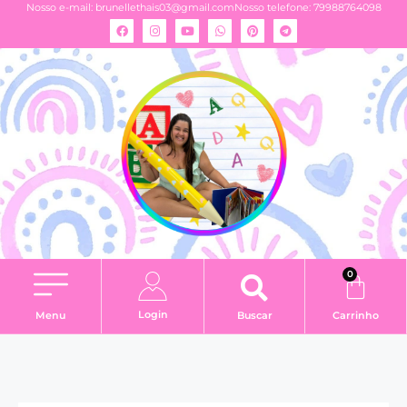
Nosso e-mail:
brunellethais03@gmail.com
Nosso telefone: 79988764098
0
Login
Menu
Buscar
Carrinho