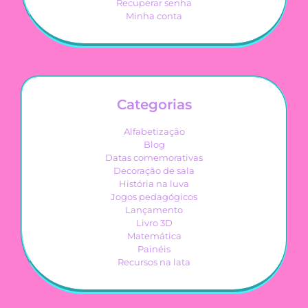
Recuperar senha
Minha conta
Categorias
Alfabetização
Blog
Datas comemorativas
Decoração de sala
História na luva
Jogos pedagógicos
Lançamento
Livro 3D
Matemática
Painéis
Recursos na lata