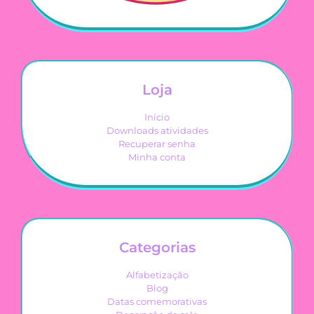
Loja
Início
Downloads atividades
Recuperar senha
Minha conta
Categorias
Alfabetização
Blog
Datas comemorativas