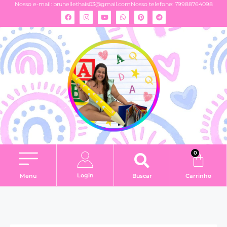
Nosso e-mail:
brunellethais03@gmail.com
Nosso telefone: 79988764098
0
Login
Menu
Buscar
Carrinho