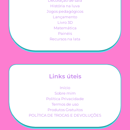
Decoração de sala
História na luva
Jogos pedagógicos
Lançamento
Livro 3D
Matemática
Painéis
Recursos na lata
Links úteis
Início
Sobre mim
Política Privacidade
Termos de uso
Produtos Gratuitos
POLÍTICA DE TROCAS E DEVOLUÇÕES