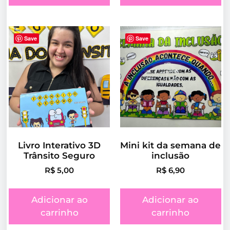
Save
Save
Livro Interativo 3D
Mini kit da semana de
Trânsito Seguro
inclusão
R$
5,00
R$
6,90
Adicionar ao
Adicionar ao
carrinho
carrinho