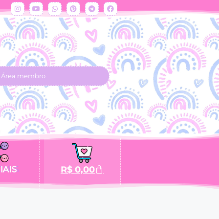
Área membro
IAIS
R$
0,00