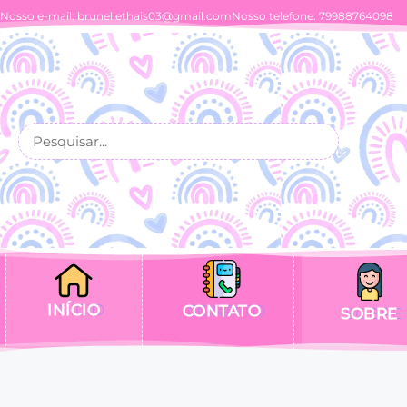
Nosso e-mail:
brunellethais03@gmail.com
Nosso telefone: 79988764098
INÍCIO
CONTATO
SOBRE