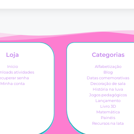
Loja
Categorias
Início
Alfabetização
loads atividades
Blog
ecuperar senha
Datas comemorativas
Minha conta
Decoração de sala
História na luva
Jogos pedagógicos
Lançamento
Livro 3D
Matemática
Painéis
Recursos na lata