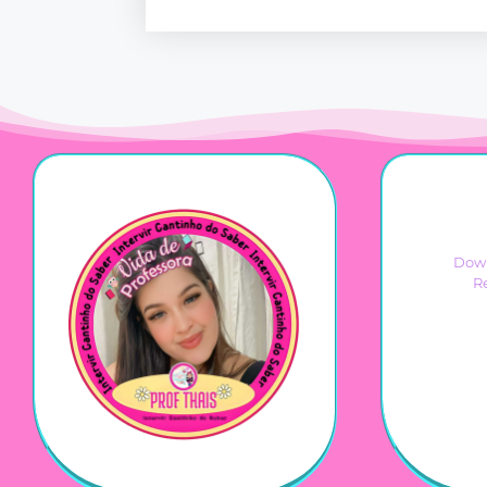
Down
R