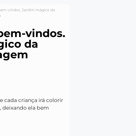
 bem-vindos. Jardim mágico da
m
 bem-vindos.
gico da
zagem
 cada criança irá colorir
re, deixando ela bem