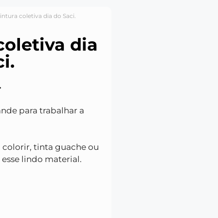
intura coletiva dia do Saci.
coletiva dia
i.
.
de para trabalhar a
 colorir, tinta guache ou
sse lindo material.