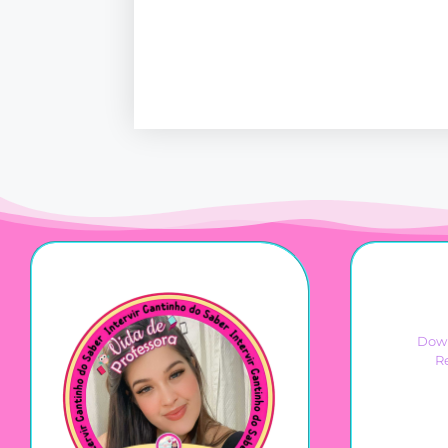
Down
R