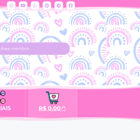
Área membro
IAIS
R$
0,00