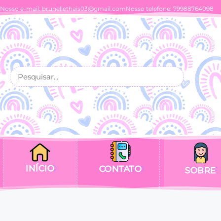
Nosso e-mail:
brunellethais03@gmail.com
Nosso telefone: 79988764098
INÍCIO
CONTATO
SOBRE