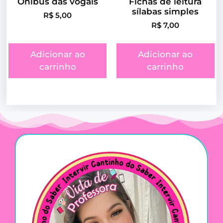
Ônibus das vogais
Fichas de leitura
sílabas simples
R$
5,00
R$
7,00
Adicionar ao
Adicionar ao
carrinho
carrinho