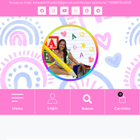
Nosso e-mail:
brunellethais03@gmail.com
Nosso telefone: 79988764098
0
Login
Menu
Buscar
Carrinho