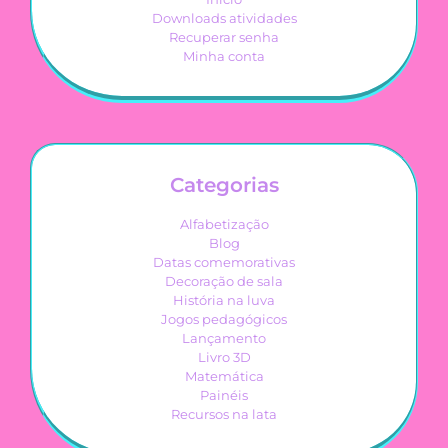
Downloads atividades
Recuperar senha
Minha conta
Categorias
Alfabetização
Blog
Datas comemorativas
Decoração de sala
História na luva
Jogos pedagógicos
Lançamento
Livro 3D
Matemática
Painéis
Recursos na lata