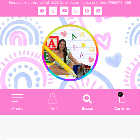
Nosso e-mail:
brunellethais03@gmail.com
Nosso telefone: 79988764098
0
Login
Menu
Buscar
Carrinho