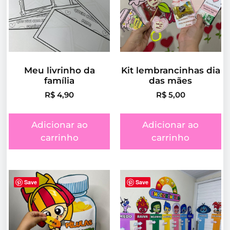
Meu livrinho da
Kit lembrancinhas dia
família
das mães
R$
4,90
R$
5,00
Adicionar ao
Adicionar ao
carrinho
carrinho
Save
Save