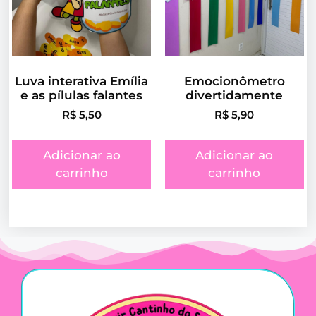
Luva interativa Emília
Emocionômetro
e as pílulas falantes
divertidamente
R$
5,50
R$
5,90
Adicionar ao
Adicionar ao
carrinho
carrinho