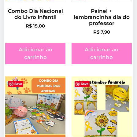
Combo Dia Nacional
Painel +
do Livro Infantil
lembrancinha dia do
professor
R$
15,00
R$
7,90
Adicionar ao
Adicionar ao
carrinho
carrinho
Save
Save