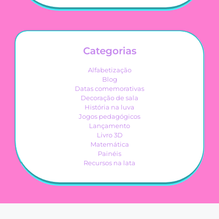
Categorias
Alfabetização
Blog
Datas comemorativas
Decoração de sala
História na luva
Jogos pedagógicos
Lançamento
Livro 3D
Matemática
Painéis
Recursos na lata