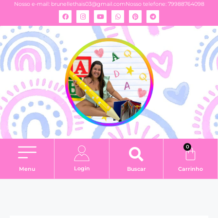
Nosso e-mail:
brunellethais03@gmail.com
Nosso telefone: 79988764098
0
Login
Menu
Buscar
Carrinho