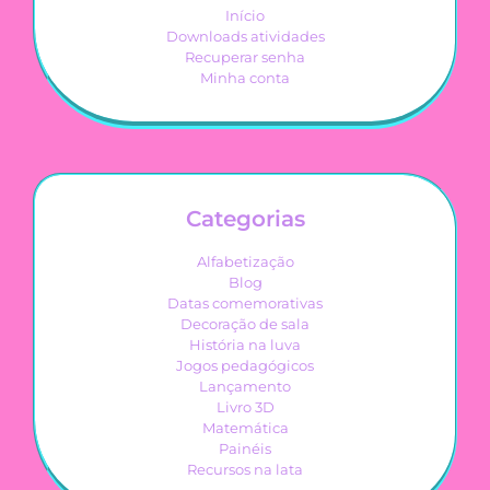
Início
Downloads atividades
Recuperar senha
Minha conta
Categorias
Alfabetização
Blog
Datas comemorativas
Decoração de sala
História na luva
Jogos pedagógicos
Lançamento
Livro 3D
Matemática
Painéis
Recursos na lata