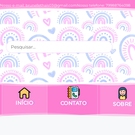
Nosso e-mail:
brunellethais03@gmail.com
Nosso telefone: 79988764098
INÍCIO
CONTATO
SOBRE