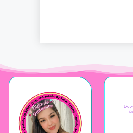
Down
R