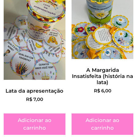
A Margarida
Insatisfeita (história na
lata)
Lata da apresentação
R$
6,00
R$
7,00
Adicionar ao
Adicionar ao
carrinho
carrinho