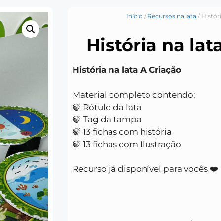
Início
/
Recursos na lata
/ Histór
História na lat
História na lata A Criação
Material completo contendo:
🍃 Rótulo da lata
🍃 Tag da tampa
🍃 13 fichas com história
🍃 13 fichas com Ilustração
Recurso já disponível para vocês ❤️