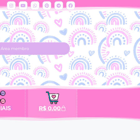
Área membro
IAIS
R$
0,00