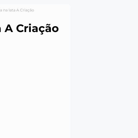
ia na lata A Criação
a A Criação