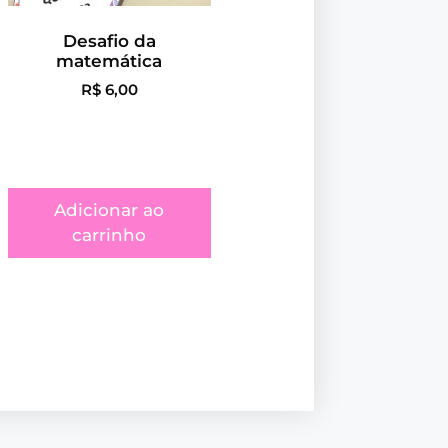
Desafio da
matemática
R$
6,00
Adicionar ao
carrinho