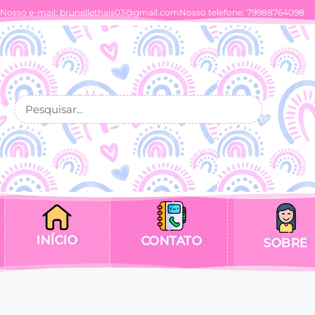
Nosso e-mail:
brunellethais03@gmail.com
Nosso telefone: 79988764098
INÍCIO
CONTATO
SOBRE