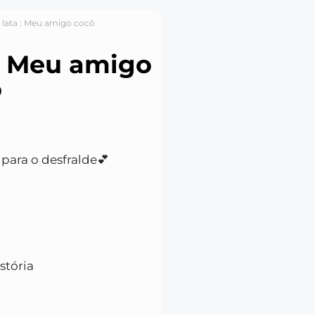
a lata : Meu amigo cocô
 : Meu amigo
ô
para o desfralde💕
stória