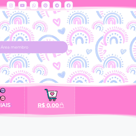
Área membro
IAIS
R$
0,00