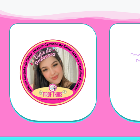
Down
R