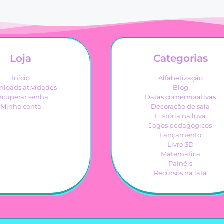
Loja
Categorias
Início
Alfabetização
loads atividades
Blog
ecuperar senha
Datas comemorativas
Minha conta
Decoração de sala
História na luva
Jogos pedagógicos
Lançamento
Livro 3D
Matemática
Painéis
Recursos na lata