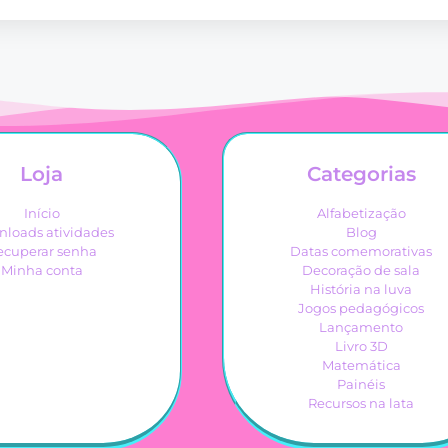
Loja
Categorias
Início
Alfabetização
loads atividades
Blog
ecuperar senha
Datas comemorativas
Minha conta
Decoração de sala
História na luva
Jogos pedagógicos
Lançamento
Livro 3D
Matemática
Painéis
Recursos na lata