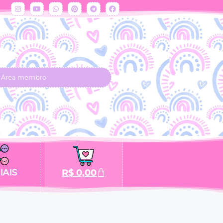
Área membro
IAIS
R$
0,00