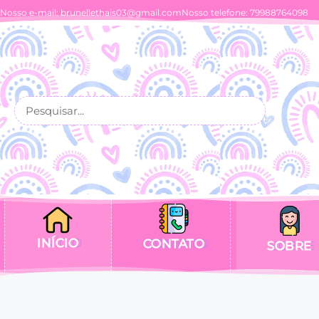
Nosso e-mail:
brunellethais03@gmail.com
Nosso telefone: 79988764098
INÍCIO
CONTATO
SOBRE