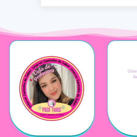
Down
R