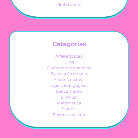
Minha conta
Categorias
Alfabetização
Blog
Datas comemorativas
Decoração de sala
História na luva
Jogos pedagógicos
Lançamento
Livro 3D
Matemática
Painéis
Recursos na lata