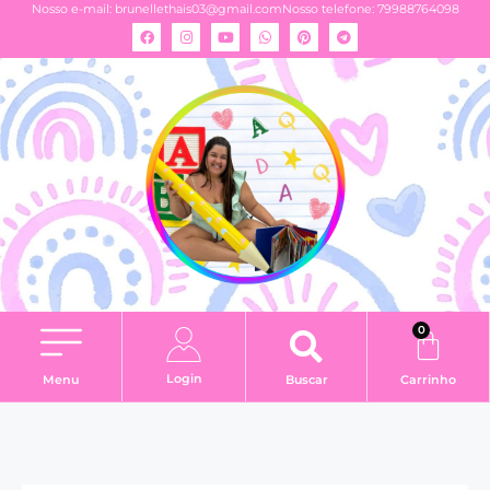
Nosso e-mail:
brunellethais03@gmail.com
Nosso telefone: 79988764098
0
Login
Menu
Buscar
Carrinho