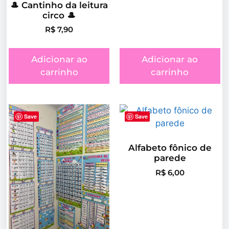
🎩 Cantinho da leitura
circo 🎩
R$
7,90
Adicionar ao
Adicionar ao
carrinho
carrinho
Save
Save
Alfabeto fônico de
parede
R$
6,00