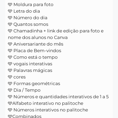
🩵 Moldura para foto
🩵 Letra do dia
🩵 Número do dia
🩵 Quantos somos
🩵 Chamadinha + link de edição para foto e
nome dos alunos no Canva
🩵 Aniversariante do mês
🩵 Placa de Bem-vindos
🩵 Como está o tempo
🩵 vogais interativas
🩵 Palavras mágicas
🩵 cores
🩵 Formas geométricas
🩵 Dia / Tempo
🩵 Números e quantidades interativos de 1 a 5
🩵Alfabeto interativo no palitoche
🩵 Números interativos no palitoche
🩵Combinados