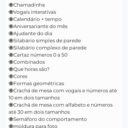
🐝Chamadinha
🐝Vogais interativas
🐝Calendário + tempo
🐝Aniversariante do mês
🐝Ajudante do dia
🐝Silabário simples de parede
🐝Silabário complexo de parede
🐝Cartaz números 0 a 50
🐝Combinados
🐝Que horas são?
🐝Cores
🐝Formas geométricas
🐝Crachá de mesa com vogais e números até
10 em dois tamanhos
🐝Crachá de mesa com alfabeto e números
até 30 em dois tamanhos
🐝Semáforo do comportamento
🐝moldura para foto