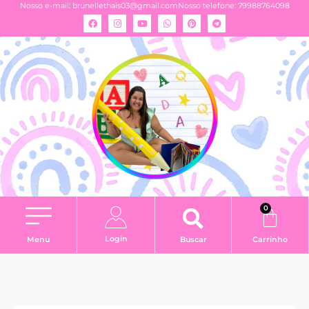
Nosso e-mail:
brunellethais03@gmail.com
Nosso telefone: 79988764098
0
Login
Menu
Buscar
Carrinho