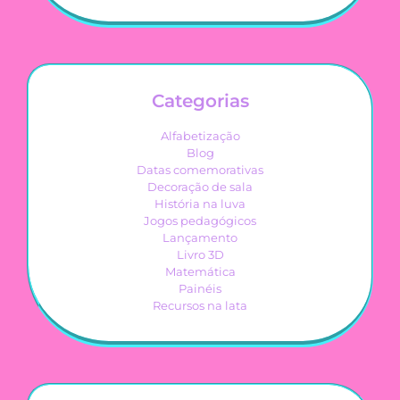
Categorias
Alfabetização
Blog
Datas comemorativas
Decoração de sala
História na luva
Jogos pedagógicos
Lançamento
Livro 3D
Matemática
Painéis
Recursos na lata