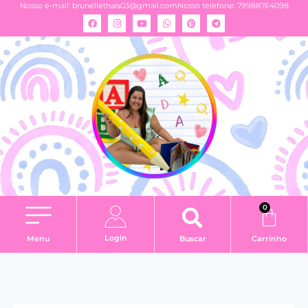
Nosso e-mail:
brunellethais03@gmail.com
Nosso telefone: 79988764098
0
Login
Menu
Buscar
Carrinho