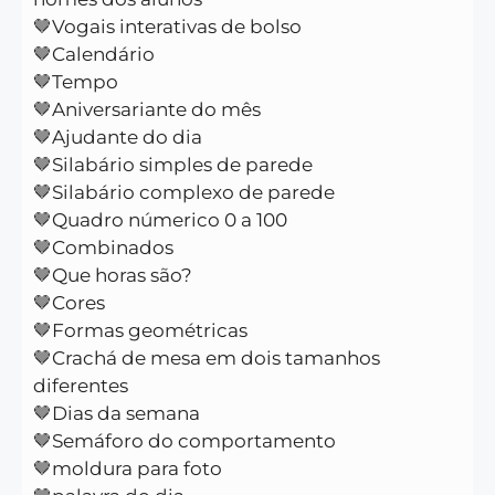
🤎Vogais interativas de bolso
🤎Calendário
🤎Tempo
🤎Aniversariante do mês
🤎Ajudante do dia
🤎Silabário simples de parede
🤎Silabário complexo de parede
🤎Quadro númerico 0 a 100
🤎Combinados
🤎Que horas são?
🤎Cores
🤎Formas geométricas
🤎Crachá de mesa em dois tamanhos
diferentes
🤎Dias da semana
🤎Semáforo do comportamento
🤎moldura para foto