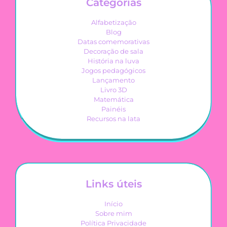
Categorias
Alfabetização
Blog
Datas comemorativas
Decoração de sala
História na luva
Jogos pedagógicos
Lançamento
Livro 3D
Matemática
Painéis
Recursos na lata
Links úteis
Início
Sobre mim
Política Privacidade