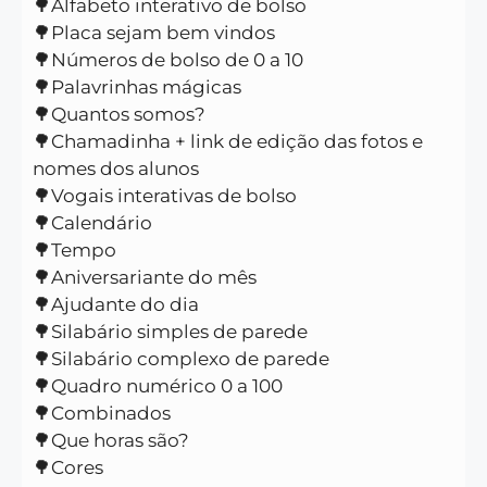
🌳Alfabeto interativo de bolso
🌳Placa sejam bem vindos
🌳Números de bolso de 0 a 10
🌳Palavrinhas mágicas
🌳Quantos somos?
🌳Chamadinha + link de edição das fotos e
nomes dos alunos
🌳Vogais interativas de bolso
🌳Calendário
🌳Tempo
🌳Aniversariante do mês
🌳Ajudante do dia
🌳Silabário simples de parede
🌳Silabário complexo de parede
🌳Quadro numérico 0 a 100
🌳Combinados
🌳Que horas são?
🌳Cores