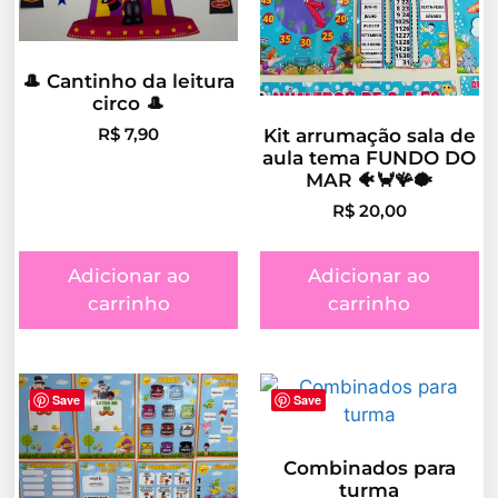
🎩 Cantinho da leitura
circo 🎩
Kit arrumação sala de
R$
7,90
aula tema FUNDO DO
MAR 🐠🦀🪸🐡
R$
20,00
Adicionar ao
Adicionar ao
carrinho
carrinho
Save
Save
Combinados para
turma