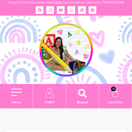
Nosso e-mail:
brunellethais03@gmail.com
Nosso telefone: 79988764098
0
Login
Menu
Buscar
Carrinho