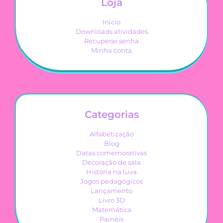
Loja
Início
Downloads atividades
Recuperar senha
Minha conta
Categorias
Alfabetização
Blog
Datas comemorativas
Decoração de sala
História na luva
Jogos pedagógicos
Lançamento
Livro 3D
Matemática
Painéis