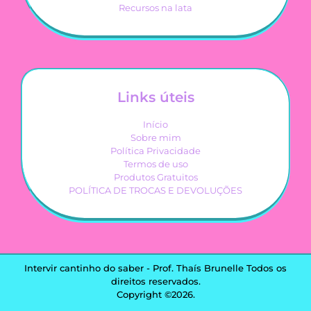
Recursos na lata
Links úteis
Início
Sobre mim
Política Privacidade
Termos de uso
Produtos Gratuitos
POLÍTICA DE TROCAS E DEVOLUÇÕES
Intervir cantinho do saber - Prof. Thaís Brunelle Todos os
direitos reservados.
Copyright ©2026.