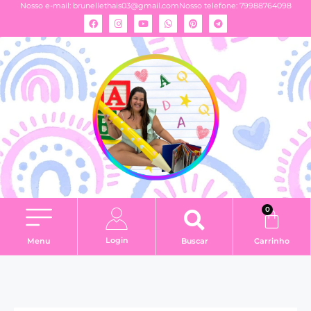
Nosso e-mail:
brunellethais03@gmail.com
Nosso telefone: 79988764098
0
Login
Menu
Buscar
Carrinho