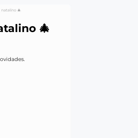
 natalino 🎄
atalino 🎄
novidades.