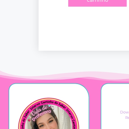
carrinho
Down
R