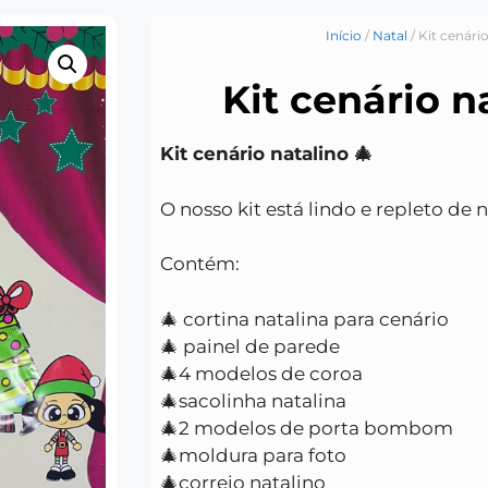
Início
/
Natal
/ Kit cenário
Kit cenário n
Kit cenário natalino 🎄
O nosso kit está lindo e repleto de 
Contém:
🎄 cortina natalina para cenário
🎄 painel de parede
🎄4 modelos de coroa
🎄sacolinha natalina
🎄2 modelos de porta bombom
🎄moldura para foto
🎄correio natalino