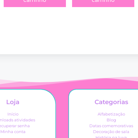
carrinho
carrinho
Loja
Categorias
Início
Alfabetização
loads atividades
Blog
ecuperar senha
Datas comemorativas
Minha conta
Decoração de sala
História na luva