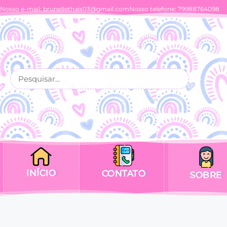
Nosso e-mail:
brunellethais03@gmail.com
Nosso telefone: 79988764098
INÍCIO
CONTATO
SOBRE