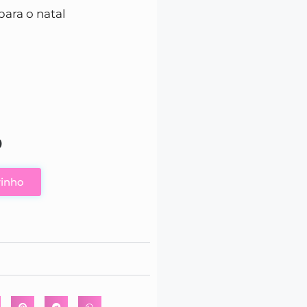
ara o natal
0
rinho