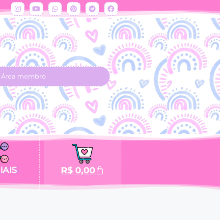
Área membro
IAIS
R$
0,00