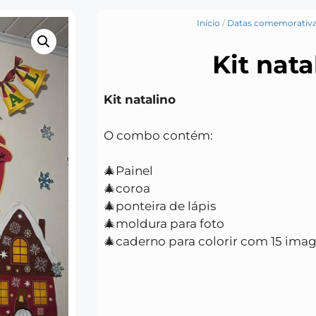
Início
/
Datas comemorativ
Kit nata
Kit natalino
O combo contém:
🎄Painel
🎄coroa
🎄ponteira de lápis
🎄moldura para foto
🎄caderno para colorir com 15 imag