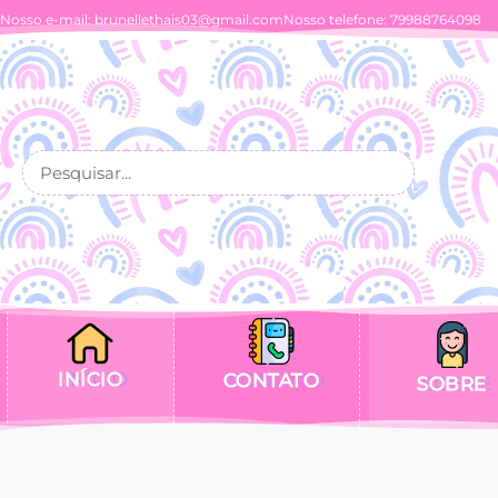
Nosso e-mail:
brunellethais03@gmail.com
Nosso telefone: 79988764098
INÍCIO
CONTATO
SOBRE