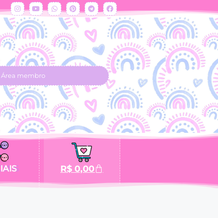
Área membro
IAIS
R$
0,00