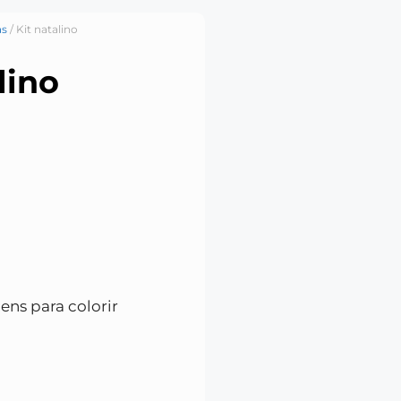
as
/ Kit natalino
lino
ens para colorir