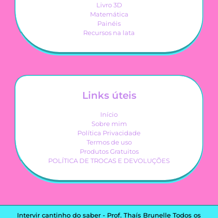
Livro 3D
Matemática
Painéis
Recursos na lata
Links úteis
Início
Sobre mim
Política Privacidade
Termos de uso
Produtos Gratuitos
POLÍTICA DE TROCAS E DEVOLUÇÕES
Intervir cantinho do saber - Prof. Thaís Brunelle Todos os