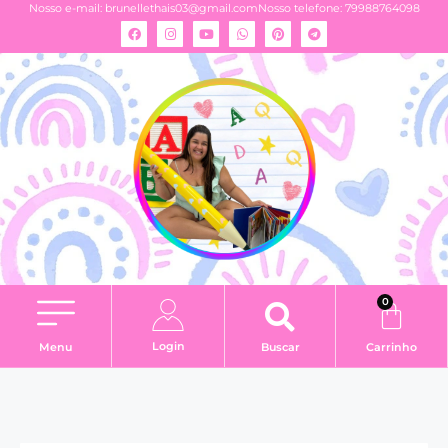
Nosso e-mail:
brunellethais03@gmail.com
Nosso telefone: 79988764098
0
Login
Menu
Buscar
Carrinho