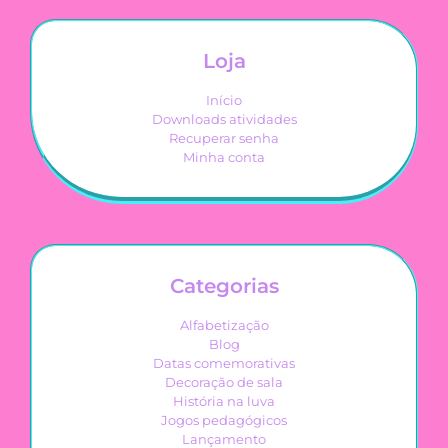
Loja
Início
Downloads atividades
Recuperar senha
Minha conta
Categorias
Alfabetização
Blog
Datas comemorativas
Decoração de sala
História na luva
Jogos pedagógicos
Lançamento