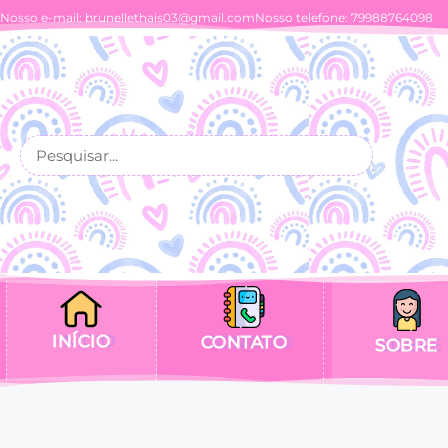
Nosso e-mail:
brunellethais03@gmail.com
Nosso telefone: 79988764098
INÍCIO
CONTATO
SOBRE