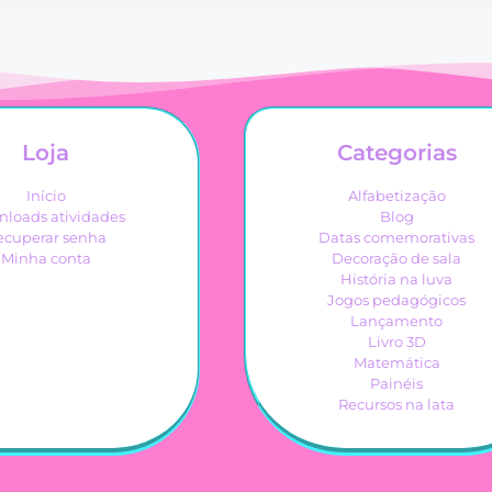
Loja
Categorias
Início
Alfabetização
loads atividades
Blog
ecuperar senha
Datas comemorativas
Minha conta
Decoração de sala
História na luva
Jogos pedagógicos
Lançamento
Livro 3D
Matemática
Painéis
Recursos na lata