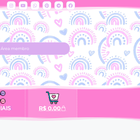
Área membro
IAIS
R$
0,00