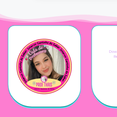
Down
R