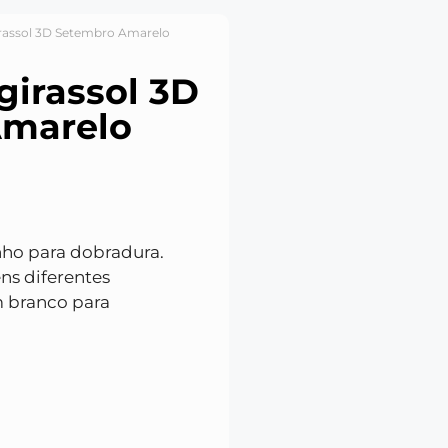
rassol 3D Setembro Amarelo
irassol 3D
Amarelo
nho para dobradura.
ns diferentes
m branco para