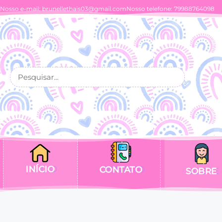
Nosso e-mail:
brunellethais03@gmail.com
Nosso telefone: 79988764098
INÍCIO
CONTATO
SOBRE