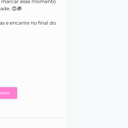
r e marcar esse momento
dade. 😍🎁
as e encante no final do
0
rinho