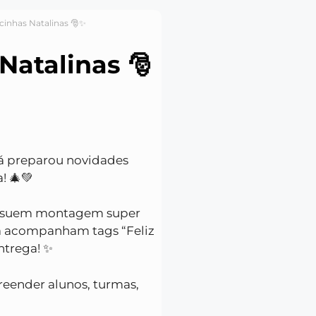
inhas Natalinas 🎅✨
atalinas 🎅
 já preparou novidades
! 🎄💚
possuem montagem super
já acompanham tags “Feliz
ntrega! ✨
reender alunos, turmas,