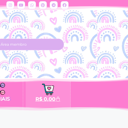
Área membro
IAIS
R$
0,00