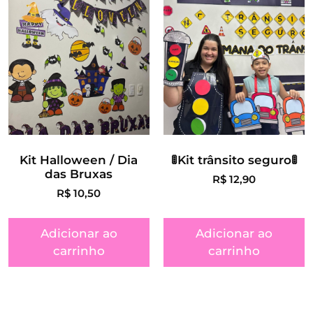
Kit Halloween / Dia
🚦Kit trânsito seguro🚦
das Bruxas
R$
12,90
R$
10,50
Adicionar ao
Adicionar ao
carrinho
carrinho