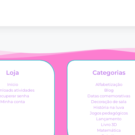
Loja
Categorias
Início
Alfabetização
loads atividades
Blog
ecuperar senha
Datas comemorativas
Minha conta
Decoração de sala
História na luva
Jogos pedagógicos
Lançamento
Livro 3D
Matemática