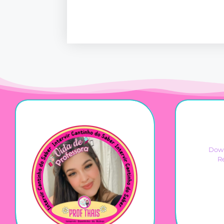
Down
R