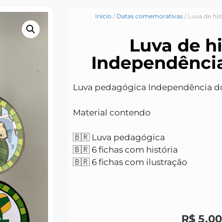
Início
/
Datas comemorativas
/ Luva de his
Luva de hi
Independência
Luva pedagógica Independência do 
Material contendo
🇧🇷 Luva pedagógica
🇧🇷 6 fichas com história
🇧🇷 6 fichas com ilustração
R$
5,00