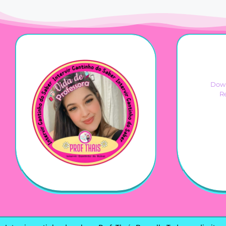
Down
R