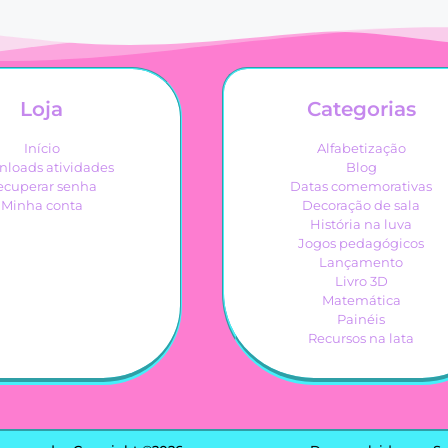
Loja
Categorias
Início
Alfabetização
loads atividades
Blog
ecuperar senha
Datas comemorativas
Minha conta
Decoração de sala
História na luva
Jogos pedagógicos
Lançamento
Livro 3D
Matemática
Painéis
Recursos na lata