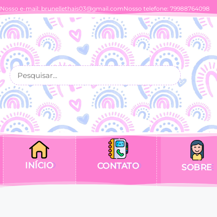
Nosso e-mail:
brunellethais03@gmail.com
Nosso telefone: 79988764098
INÍCIO
CONTATO
SOBRE