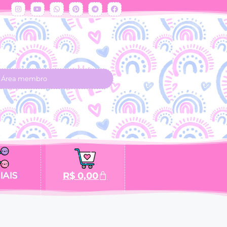
Área membro
IAIS
R$
0,00