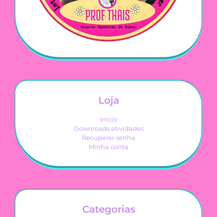
Loja
Início
Downloads atividades
Recuperar senha
Minha conta
Categorias