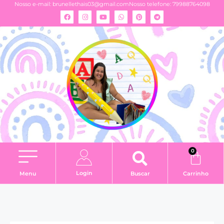
Nosso e-mail:
brunellethais03@gmail.com
Nosso telefone: 79988764098
0
Login
Menu
Buscar
Carrinho