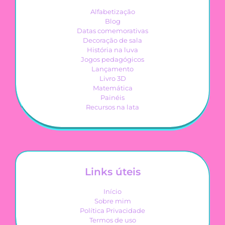
Alfabetização
Blog
Datas comemorativas
Decoração de sala
História na luva
Jogos pedagógicos
Lançamento
Livro 3D
Matemática
Painéis
Recursos na lata
Links úteis
Início
Sobre mim
Política Privacidade
Termos de uso