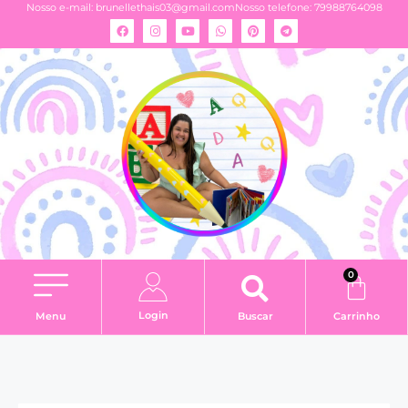
Nosso e-mail:
brunellethais03@gmail.com
Nosso telefone: 79988764098
0
Login
Menu
Buscar
Carrinho