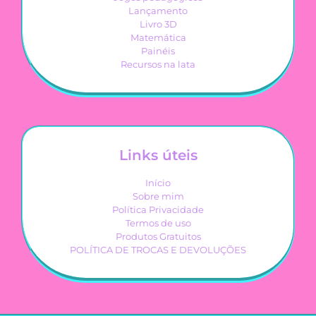
Lançamento
Livro 3D
Matemática
Painéis
Recursos na lata
Links úteis
Início
Sobre mim
Política Privacidade
Termos de uso
Produtos Gratuitos
POLÍTICA DE TROCAS E DEVOLUÇÕES