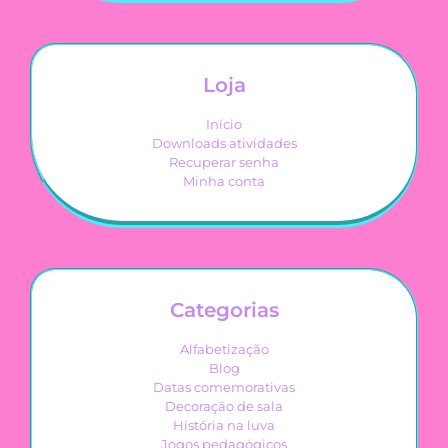
Loja
Início
Downloads atividades
Recuperar senha
Minha conta
Categorias
Alfabetização
Blog
Datas comemorativas
Decoração de sala
História na luva
Jogos pedagógicos