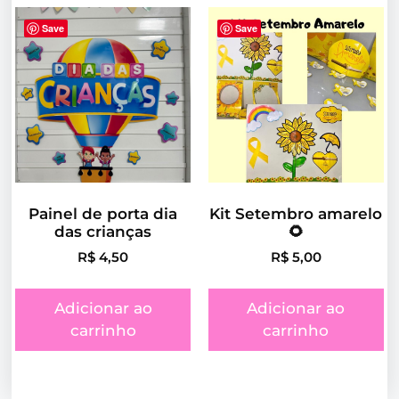
Save
Save
Painel de porta dia
Kit Setembro amarelo
das crianças
🌻
R$
4,50
R$
5,00
Adicionar ao
Adicionar ao
carrinho
carrinho