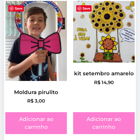
Save
Save
kit setembro amarelo
R$
14,90
Moldura pirulito
R$
3,00
Adicionar ao
Adicionar ao
carrinho
carrinho