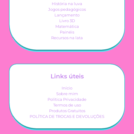
História na luva
Jogos pedagógicos
Lançamento
Livro 3D
Matemática
Painéis
Recursos na lata
Links úteis
Início
Sobre mim
Política Privacidade
Termos de uso
Produtos Gratuitos
POLÍTICA DE TROCAS E DEVOLUÇÕES