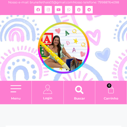
Nosso e-mail:
brunellethais03@gmail.com
Nosso telefone: 79988764098
0
Login
Menu
Buscar
Carrinho