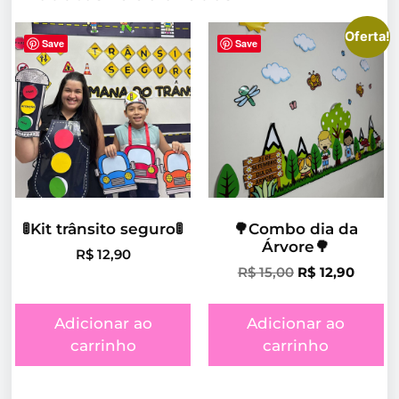
Oferta!
Save
Save
🚦Kit trânsito seguro🚦
🌳Combo dia da
Árvore🌳
R$
12,90
R$
15,00
R$
12,90
Adicionar ao
Adicionar ao
carrinho
carrinho