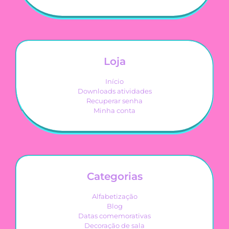
Loja
Início
Downloads atividades
Recuperar senha
Minha conta
Categorias
Alfabetização
Blog
Datas comemorativas
Decoração de sala